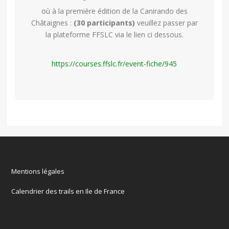
où à la première édition de la Canirando des
Châtaignes :
(30 participants)
veuillez passer par
la plateforme FFSLC via le lien ci dessous.
https://courses.ffslc.fr/event-fiche/945
Mentions légales
Calendrier des trails en Ile de France